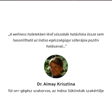
,,A wellness hotelekben lévő sószobák hatásfoka össze sem 
hasonlítható az Indiso egészségügyi sóterápia pozitív 
hatásaival...”
Dr. Almay Krisztina
fül-orr-gégész szakorvos, az Indiso Sóklinikák szakértője