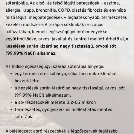
sóterápiája. Az alsó- és felső légúti betegségek – asztma, 
allergia, krupp, bronchitis, COPD, cisztás fibrózis és enyhébb 
felső légúti megbetegedések – leghatékonyabb, természetes 
kezelési módszere. A terápia sóklinikák országos 
hálózatában, kiemelt egészségügyi intézményekkel 
együttműködve, orvosi javallat és kontroll mellett érhető el,
 a 
kezelések során kizárólag nagy tisztaságú, orvosi sót 
(99,99% NaCl) alkalmaz.
Az Indiso egészségügyi száraz sóterápia lényege: 
egy természetes sóbánya, sóbarlang mikroklímáját 
hozzuk létre
a kezelések során kizárólag nagy tisztaságú, orvosi sót 
(99,99% NaCl) alkalmazunk
a só-részescskék mérete 0,2-0,7 mikron
természetes, gyógyszer- és mellékhatás mentes 
sóterápia
A belélegzett apró részecskék a légzőszervek legkisebb 