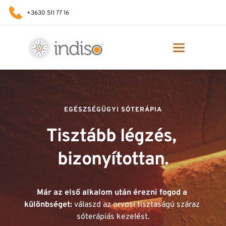
+3630 511 77 16
EGÉSZSÉGÜGYI SÓTERÁPIA
Tisztább légzés, 
bizonyítottan.
Már az első alkalom után érezni fogod a 
különbséget: 
válaszd az orvosi tisztaságú száraz 
sóterápiás kezelést.