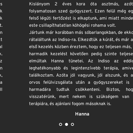
Kislányom 2 éves kora óta asztmás, azóta 
folyamatosan szed gyógyszert. Ezen felül még egy 
felső légúti fertőzést is elkaptunk, ami miatt minden 
este csillapíthatatlan köhögési rohama volt.
Jártunk már korábban más sóbarlangokban, de ekkor 
rátaláltunk az Indiso-ra. Elkezdtük a kúrát, és már az 
első kezelés közben éreztem, hogy ez teljesen más, a 
harmadik kezelést követően pedig szinte teljesen 
elmúltak Hanna tünetei. Az Indiso az eddigi 
leghatékonyabb és legintenzívebb terápia, amivel 
találkoztam. Azóta jól vagyunk, jól alszunk, és az 
orvos felülvizsgálata után a gyógyszereket is a 
harmadára tudtuk csökkenteni. Biztos, hogy 
visszatérünk, mert nekem is szükségem van a 
terápiára, és ajánlani fogom másoknak is.
Hanna