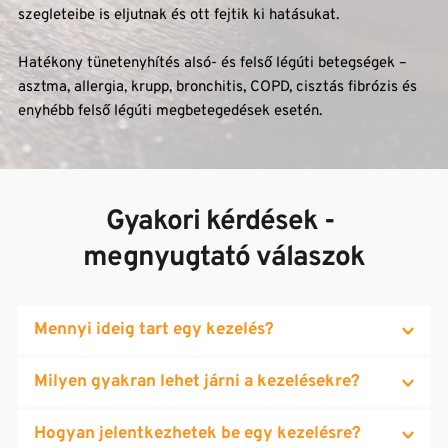
szegleteibe is eljutnak és ott fejtik ki hatásukat. 
Hatékony tünetenyhítés alsó- és felső légúti betegségek – 
asztma, allergia, krupp, bronchitis, COPD, cisztás fibrózis és 
enyhébb felső légúti megbetegedések esetén.
Gyakori kérdések - 
megnyugtató válaszok
Mennyi ideig tart egy kezelés?
Egy kezelés alkalmával a felnőttek egy órát töltenek a 
Milyen gyakran lehet járni a kezelésekre?
kezelőben. Gyermekeknél a kezelési idő 45 perc. Kúra 
esetén javallott, hogy az egyes alkalmak között ne teljen el 
Lehetőség van a napi kétszeri kezelésre is, amennyiben a 
Hogyan jelentkezhetek be egy kezelésre?
48 óránál hosszabb idő. Az orvos javallata szerint egyes 