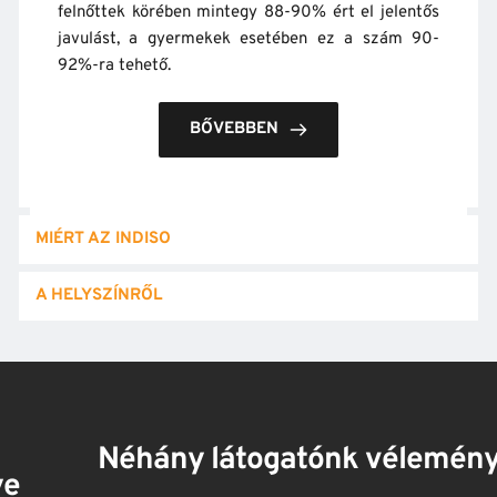
felnőttek körében mintegy 88-90% ért el jelentős 
javulást, a gyermekek esetében ez a szám 90-
92%-ra tehető.
BŐVEBBEN
MIÉRT AZ INDISO
A HELYSZÍNRŐL
Néhány látogatónk véleménye