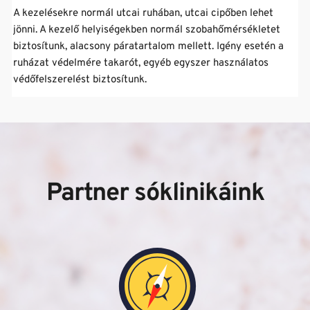
általában javasolt a legalább heti háromszori látogatás, 
A kezelésekre normál utcai ruhában, utcai cipőben lehet 
Egyes Sóklinikáinkon SZÉP kártyát is elfogadunk, a 
annak érdekében, hogy az egyes alkalmak között ne teljen 
jönni. A kezelő helyiségekben normál szobahőmérsékletet 
részletekről kérjük érdeklődjön a Sóklinikák elérhetőségein, 
el 48 óránál hosszabb idő. 
biztosítunk, alacsony páratartalom mellett. Igény esetén a 
vagy személyesen!
ruházat védelmére takarót, egyéb egyszer használatos 
védőfelszerelést biztosítunk.
Partner sóklinikáink