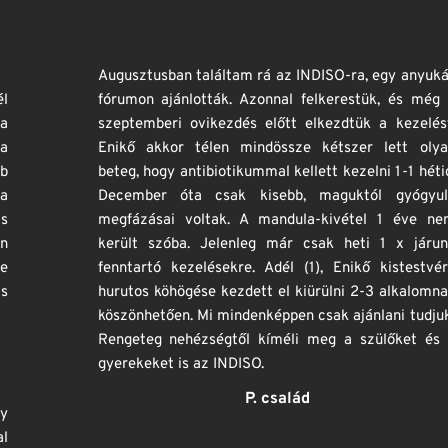
Augusztusban találtam rá az INDISO-ra, egy anyukás 
fórumon ajánlották. Azonnal felkerestük, és még a 
szeptemberi ovikezdés előtt elkezdtük a kezelést. 
Enikő akkor télen mindössze kétszer lett olyan 
beteg, hogy antibiotikummal kellett kezelni 1-1 hétig. 
December óta csak kisebb, maguktól gyógyuló 
megfázásai voltak. A mandula-kivétel 1 éve nem 
került szóba. Jelenleg már csak heti 1 x járunk 
fenntartó kezelésekre. Adél (1), Enikő kistestvére 
hurutos köhögése kezdett el kiürülni 2-3 alkalomnak 
köszönhetően. Mi mindenképpen csak ajánlani tudjuk! 
Rengeteg nehézségtől kíméli meg a szülőket és a 
gyerekeket is az INDISO. 
P. család