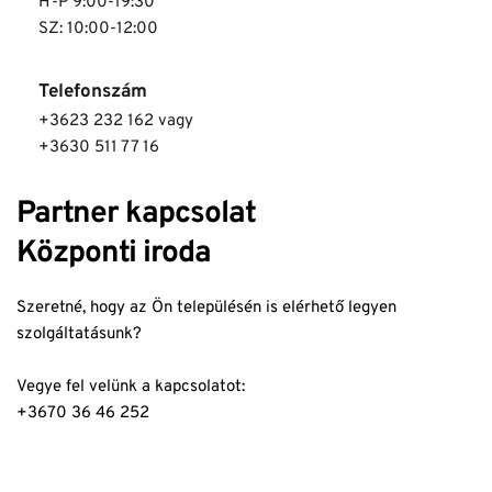
H-P 9:00-19:30
SZ: 10:00-12:00
Telefonszám
+3623 232 162 vagy 
+3630 511 77 16
Partner kapcsolat
Központi iroda
Szeretné, hogy az Ön településén is elérhető legyen 
szolgáltatásunk?
Vegye fel velünk a kapcsolatot: 
+3670 36 46 252