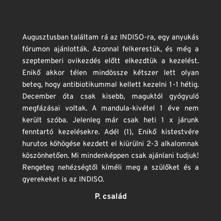
Augusztusban találtam rá az INDISO-ra, egy anyukás 
fórumon ajánlották. Azonnal felkerestük, és még a 
szeptemberi ovikezdés előtt elkezdtük a kezelést. 
Enikő akkor télen mindössze kétszer lett olyan 
beteg, hogy antibiotikummal kellett kezelni 1-1 hétig. 
December óta csak kisebb, maguktól gyógyuló 
megfázásai voltak. A mandula-kivétel 1 éve nem 
került szóba. Jelenleg már csak heti 1 x járunk 
fenntartó kezelésekre. Adél (1), Enikő kistestvére 
hurutos köhögése kezdett el kiürülni 2-3 alkalomnak 
köszönhetően. Mi mindenképpen csak ajánlani tudjuk! 
Rengeteg nehézségtől kíméli meg a szülőket és a 
gyerekeket is az INDISO. 
P. család