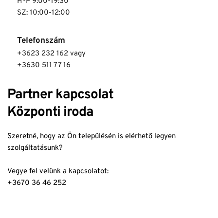
H-P 9:00-19:30
SZ: 10:00-12:00
Telefonszám
+3623 232 162 vagy 
+3630 511 77 16
Partner kapcsolat
Központi iroda
Szeretné, hogy az Ön településén is elérhető legyen 
szolgáltatásunk?
Vegye fel velünk a kapcsolatot: 
+3670 36 46 252