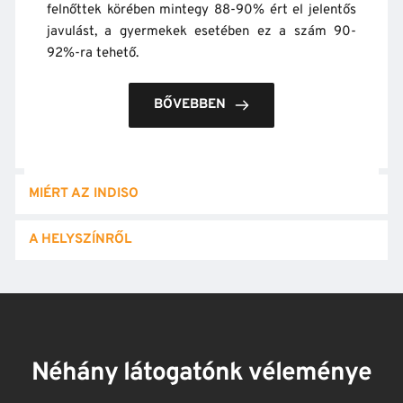
felnőttek körében mintegy 88-90% ért el jelentős 
javulást, a gyermekek esetében ez a szám 90-
92%-ra tehető.
BŐVEBBEN
MIÉRT AZ INDISO
A HELYSZÍNRŐL
Néhány látogatónk véleménye