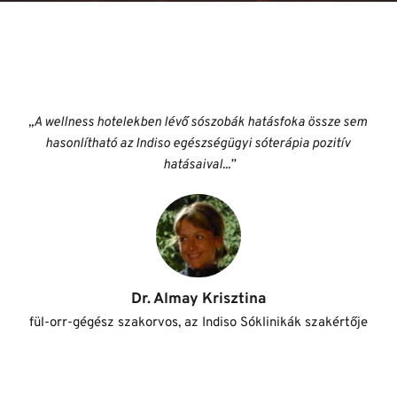
,,A wellness hotelekben lévő sószobák hatásfoka össze sem 
hasonlítható az Indiso egészségügyi sóterápia pozitív 
hatásaival...”
Dr. Almay Krisztina
fül-orr-gégész szakorvos, az Indiso Sóklinikák szakértője