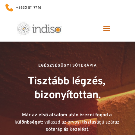
+3630 511 77 16
EGÉSZSÉGÜGYI SÓTERÁPIA
Tisztább légzés, 
bizonyítottan.
Már az első alkalom után érezni fogod a 
különbséget: 
válaszd az orvosi tisztaságú száraz 
sóterápiás kezelést.