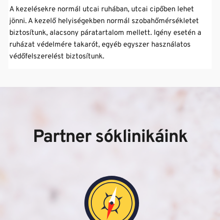
általában javasolt a legalább heti háromszori látogatás, 
A kezelésekre normál utcai ruhában, utcai cipőben lehet 
Egyes Sóklinikáinkon SZÉP kártyát is elfogadunk, a 
annak érdekében, hogy az egyes alkalmak között ne teljen 
jönni. A kezelő helyiségekben normál szobahőmérsékletet 
részletekről kérjük érdeklődjön a Sóklinikák elérhetőségein, 
el 48 óránál hosszabb idő. 
biztosítunk, alacsony páratartalom mellett. Igény esetén a 
vagy személyesen!
ruházat védelmére takarót, egyéb egyszer használatos 
védőfelszerelést biztosítunk.
Partner sóklinikáink