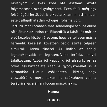
Kislányom 2 éves kora óta asztmás, azóta 
folyamatosan szed gyógyszert. Ezen felül még egy 
felső légúti fertőzést is elkaptunk, ami miatt minden 
este csillapíthatatlan köhögési rohama volt.
Jártunk már korábban más sóbarlangokban, de ekkor 
rátaláltunk az Indiso-ra. Elkezdtük a kúrát, és már az 
első kezelés közben éreztem, hogy ez teljesen más, a 
harmadik kezelést követően pedig szinte teljesen 
elmúltak Hanna tünetei. Az Indiso az eddigi 
leghatékonyabb és legintenzívebb terápia, amivel 
találkoztam. Azóta jól vagyunk, jól alszunk, és az 
orvos felülvizsgálata után a gyógyszereket is a 
harmadára tudtuk csökkenteni. Biztos, hogy 
visszatérünk, mert nekem is szükségem van a 
terápiára, és ajánlani fogom másoknak is.
Hanna