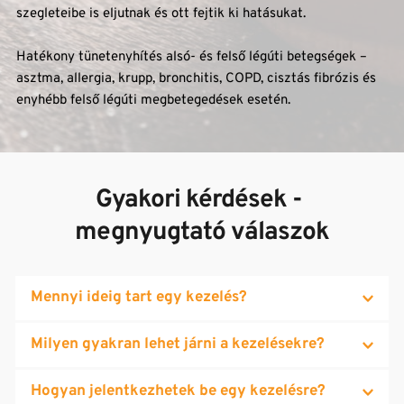
szegleteibe is eljutnak és ott fejtik ki hatásukat. 
Hatékony tünetenyhítés alsó- és felső légúti betegségek – 
asztma, allergia, krupp, bronchitis, COPD, cisztás fibrózis és 
enyhébb felső légúti megbetegedések esetén.
Gyakori kérdések - 
megnyugtató válaszok
Mennyi ideig tart egy kezelés?
Egy kezelés alkalmával a felnőttek egy órát töltenek a 
Milyen gyakran lehet járni a kezelésekre?
kezelőben. Gyermekeknél a kezelési idő 45 perc. Kúra 
esetén javallott, hogy az egyes alkalmak között ne teljen el 
Lehetőség van a napi kétszeri kezelésre is, amennyiben a 
Hogyan jelentkezhetek be egy kezelésre?
48 óránál hosszabb idő. Az orvos javallata szerint egyes 